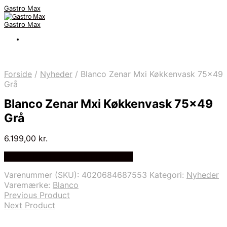
Gastro Max
Gastro Max
Forside
/
Nyheder
/
Blanco Zenar Mxi Køkkenvask 75×49
Grå
Blanco Zenar Mxi Køkkenvask 75×49
Grå
6.199,00
kr.
Bedste Pris Fundet på Price Index
Varenummer (SKU):
4020684687553
Kategori:
Nyheder
Varemærke:
Blanco
Previous Product
Next Product