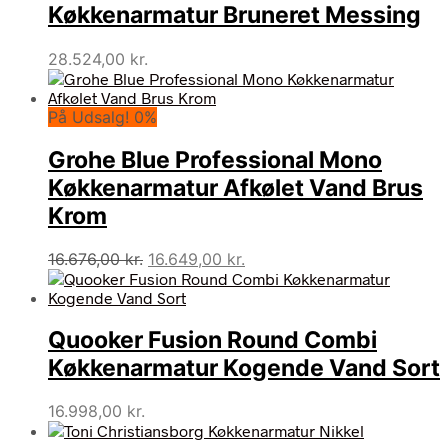
Køkkenarmatur Bruneret Messing
28.524,00
kr.
På Udsalg! 0%
Grohe Blue Professional Mono
Køkkenarmatur Afkølet Vand Brus
Krom
Den
Den
16.676,00
kr.
16.649,00
kr.
oprindelige
aktuelle
pris
pris
var:
er:
Quooker Fusion Round Combi
16.676,00 kr..
16.649,00 kr..
Køkkenarmatur Kogende Vand Sort
16.998,00
kr.