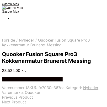
Gastro Max
Gastro Max
Forside
/
Nyheder
/
Quooker Fusion Square Pro3
Køkkenarmatur Bruneret Messing
Quooker Fusion Square Pro3
Køkkenarmatur Bruneret Messing
28.524,00
kr.
Bedste Pris Fundet på Price Index
Varenummer (SKU):
fc7930e367ca
Kategori:
Nyheder
Varemærke:
Quooker
Previous Product
Next Product