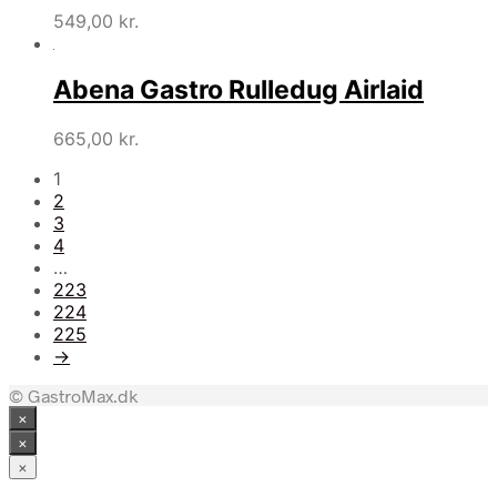
549,00
kr.
Abena Gastro Rulledug Airlaid
665,00
kr.
1
2
3
4
…
223
224
225
→
© GastroMax.dk
×
×
×