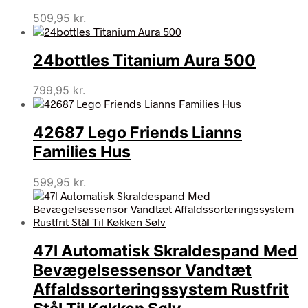
509,95
kr.
24bottles Titanium Aura 500
799,95
kr.
42687 Lego Friends Lianns
Families Hus
599,95
kr.
47l Automatisk Skraldespand Med
Bevægelsessensor Vandtæt
Affaldssorteringssystem Rustfrit