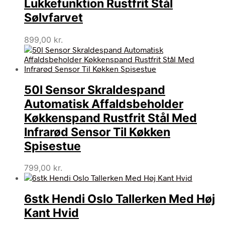
Lukkefunktion Rustfrit Stål
Sølvfarvet
899,00
kr.
50l Sensor Skraldespand
Automatisk Affaldsbeholder
Køkkenspand Rustfrit Stål Med
Infrarød Sensor Til Køkken
Spisestue
799,00
kr.
6stk Hendi Oslo Tallerken Med Høj
Kant Hvid