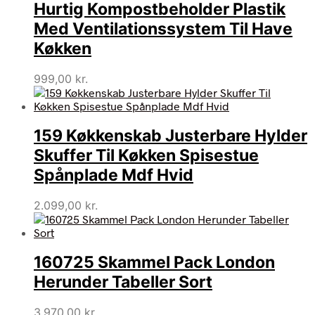
Hurtig Kompostbeholder Plastik
Med Ventilationssystem Til Have
Køkken
999,00
kr.
159 Køkkenskab Justerbare Hylder
Skuffer Til Køkken Spisestue
Spånplade Mdf Hvid
2.099,00
kr.
160725 Skammel Pack London
Herunder Tabeller Sort
3.970,00
kr.