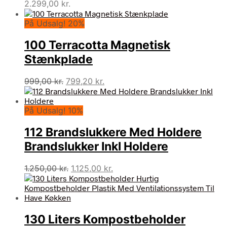
2.299,00
kr.
På Udsalg! 20%
100 Terracotta Magnetisk
Stænkplade
Den
Den
999,00
kr.
799,20
kr.
oprindelige
aktuelle
pris
pris
På Udsalg! 10%
var:
er:
999,00 kr..
799,20 kr..
112 Brandslukkere Med Holdere
Brandslukker Inkl Holdere
Den
Den
1.250,00
kr.
1.125,00
kr.
oprindelige
aktuelle
pris
pris
var:
er:
1.250,00 kr..
1.125,00 kr..
130 Liters Kompostbeholder