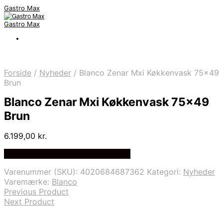
Gastro Max
Gastro Max
Forside
/
Nyheder
/
Blanco Zenar Mxi Køkkenvask 75×49
Brun
Blanco Zenar Mxi Køkkenvask 75×49
Brun
6.199,00
kr.
Bedste Pris Fundet på Price Index
Varenummer (SKU):
4020684687362
Kategori:
Nyheder
Varemærke:
Blanco
Previous Product
Next Product