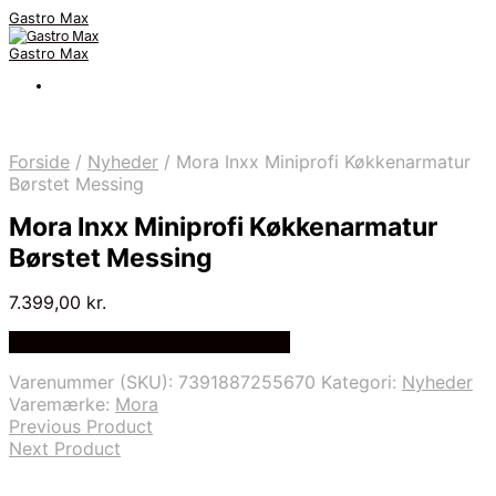
Gastro Max
Gastro Max
Forside
/
Nyheder
/
Mora Inxx Miniprofi Køkkenarmatur
Børstet Messing
Mora Inxx Miniprofi Køkkenarmatur
Børstet Messing
7.399,00
kr.
Bedste Pris Fundet på Price Index
Varenummer (SKU):
7391887255670
Kategori:
Nyheder
Varemærke:
Mora
Previous Product
Next Product