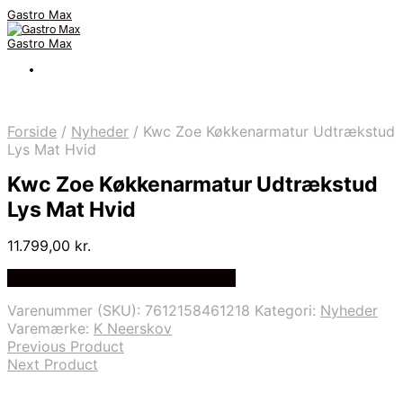
Gastro Max
Gastro Max
Forside
/
Nyheder
/
Kwc Zoe Køkkenarmatur Udtrækstud
Lys Mat Hvid
Kwc Zoe Køkkenarmatur Udtrækstud
Lys Mat Hvid
11.799,00
kr.
Bedste Pris Fundet på Price Index
Varenummer (SKU):
7612158461218
Kategori:
Nyheder
Varemærke:
K Neerskov
Previous Product
Next Product