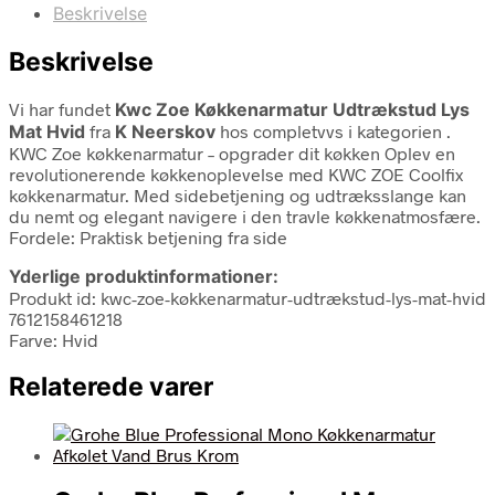
Beskrivelse
Beskrivelse
Vi har fundet
Kwc Zoe Køkkenarmatur Udtrækstud Lys
Mat Hvid
fra
K Neerskov
hos completvvs i kategorien
.
KWC Zoe køkkenarmatur – opgrader dit køkken Oplev en
revolutionerende køkkenoplevelse med KWC ZOE Coolfix
køkkenarmatur. Med sidebetjening og udtræksslange kan
du nemt og elegant navigere i den travle køkkenatmosfære.
Fordele: Praktisk betjening fra side
Yderlige produktinformationer:
Produkt id: kwc-zoe-køkkenarmatur-udtrækstud-lys-mat-hvid
7612158461218
Farve: Hvid
Relaterede varer