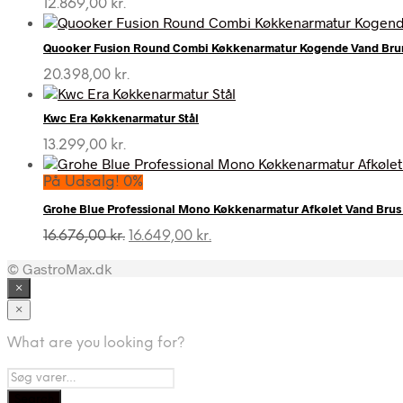
12.869,00
kr.
Quooker Fusion Round Combi Køkkenarmatur Kogende Vand Bru
20.398,00
kr.
Kwc Era Køkkenarmatur Stål
13.299,00
kr.
På Udsalg! 0%
Grohe Blue Professional Mono Køkkenarmatur Afkølet Vand Bru
Den
Den
16.676,00
kr.
16.649,00
kr.
oprindelige
aktuelle
© GastroMax.dk
pris
pris
var:
er:
×
16.676,00 kr..
16.649,00 kr..
×
What are you looking for?