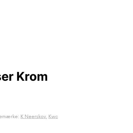
er Krom
emærke:
K Neerskov
,
Kwc