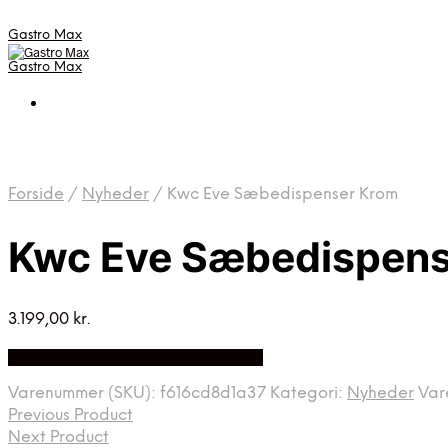
Gastro Max
Gastro Max
Forside
/
Nyheder
/
Kwc Eve Sæbedispenser Krom
Kwc Eve Sæbedispens
3.199,00
kr.
Bedste Pris Fundet på Price Index
Varenummer (SKU):
f616cd8d1a37
Kategori:
Nyheder
Var
Previous Product
Next Product