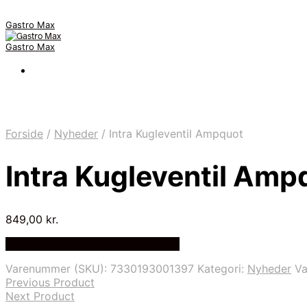
Gastro Max
Gastro Max
Forside
/
Nyheder
/
Intra Kugleventil Ampquot
Intra Kugleventil Amp
849,00
kr.
Bedste Pris Fundet på Price Index
Varenummer (SKU):
7330193001397
Kategori:
Nyheder
V
Previous Product
Next Product