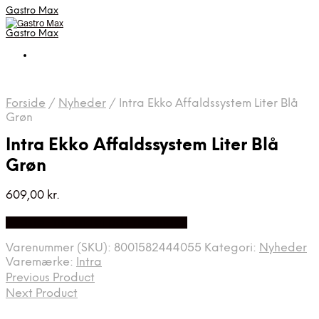
Gastro Max
Gastro Max
Forside
/
Nyheder
/
Intra Ekko Affaldssystem Liter Blå
Grøn
Intra Ekko Affaldssystem Liter Blå
Grøn
609,00
kr.
Bedste Pris Fundet på Price Index
Varenummer (SKU):
8001582444055
Kategori:
Nyheder
Varemærke:
Intra
Previous Product
Next Product