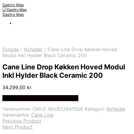
Gastro Max
Gastro Max
Forside
/
Nyheder
/
Cane Line Drop Køkken Hoved
Modul Inkl Hylder Black Ceramic 200
Cane Line Drop Køkken Hoved Modul
Inkl Hylder Black Ceramic 200
34.299,00
kr.
Bedste Pris Fundet på Price Index
Varenummer (SKU):
9bc8226e75b8
Kategori:
Nyheder
Varemærke:
Cane Line
Previous Product
Next Product