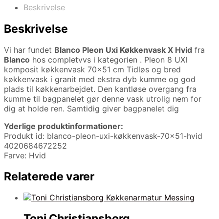
Beskrivelse
Beskrivelse
Vi har fundet
Blanco Pleon Uxi Køkkenvask X Hvid
fra
Blanco
hos completvvs i kategorien
. Pleon 8 UXI
komposit køkkenvask 70×51 cm Tidløs og bred
køkkenvask i granit med ekstra dyb kumme og god
plads til køkkenarbejdet. Den kantløse overgang fra
kumme til bagpanelet gør denne vask utrolig nem for
dig at holde ren. Samtidig giver bagpanelet dig
Yderlige produktinformationer:
Produkt id: blanco-pleon-uxi-køkkenvask-70×51-hvid
4020684672252
Farve: Hvid
Relaterede varer
Toni Christiansborg