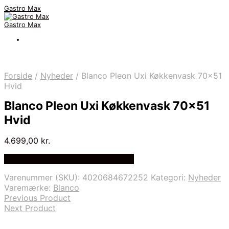
Gastro Max
Gastro Max
Forside
/
Nyheder
/
Blanco Pleon Uxi Køkkenvask 70×51
Hvid
Blanco Pleon Uxi Køkkenvask 70×51
Hvid
4.699,00
kr.
Bedste Pris Fundet på Price Index
Varenummer (SKU):
4020684672252
Kategori:
Nyheder
Varemærke:
Blanco
Previous Product
Next Product