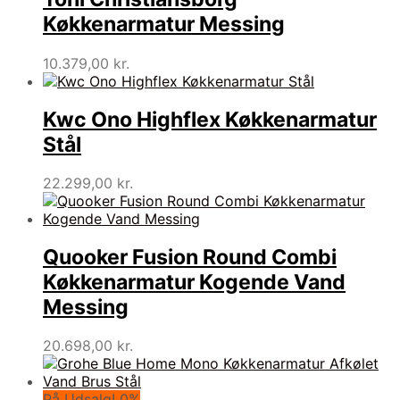
Køkkenarmatur Messing
10.379,00
kr.
Kwc Ono Highflex Køkkenarmatur
Stål
22.299,00
kr.
Quooker Fusion Round Combi
Køkkenarmatur Kogende Vand
Messing
20.698,00
kr.
På Udsalg! 0%