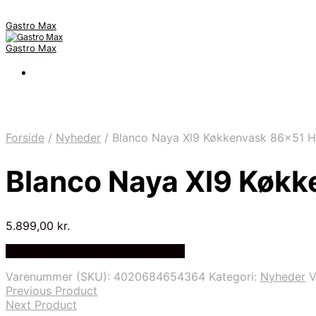
Gastro Max
Gastro Max
Forside
/
Nyheder
/
Blanco Naya Xl9 Køkkenvask 86×51 H
Blanco Naya Xl9 Køkk
5.899,00
kr.
Bedste Pris Fundet på Price Index
Varenummer (SKU):
4020684654364
Kategori:
Nyheder
V
Previous Product
Next Product