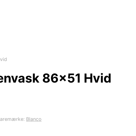
vid
envask 86×51 Hvid
aremærke:
Blanco