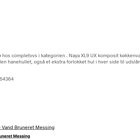
o
hos completvvs i kategorien
. Naya XL9 UX komposit køkkenv
hanehullet, også et ekstra forlokket hul i hver side til udslå
654364
uneret Messing