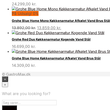
24.299,00
kr.
På Udsalg! 0%
Grohe Blue Home Mono Køkkenarmatur Afkølet Vand Brus Stå
Den
Den
13.892,00
kr.
13.859,00
kr.
oprindelige
aktuelle
pris
pris
Grohe Red Duo Køkkenarmatur Kogende Vand Stål
var:
er:
16.699,00
kr.
13.892,00 kr..
13.859,00 kr..
Grohe Blue Home Køkkenarmatur Afkølet Vand Brus Stål
14.309,00
kr.
© GastroMax.dk
×
×
What are you looking for?