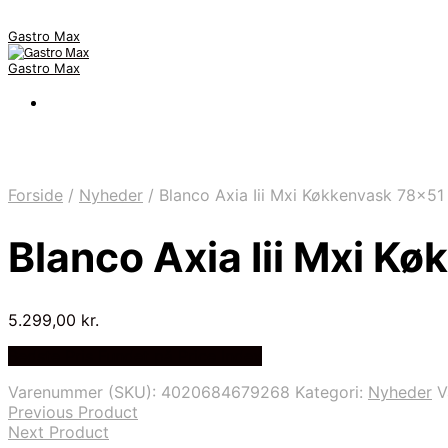
Gastro Max
Gastro Max
Forside
/
Nyheder
/
Blanco Axia Iii Mxi Køkkenvask 78×51
Blanco Axia Iii Mxi K
5.299,00
kr.
Bedste Pris Fundet på Price Index
Varenummer (SKU):
4020684679268
Kategori:
Nyheder
V
Previous Product
Next Product