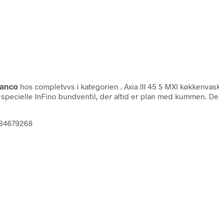
lanco
hos completvvs i kategorien
. Axia III 45 S MXI køkkenv
specielle InFino bundventil, der altid er plan med kummen. Den
684679268