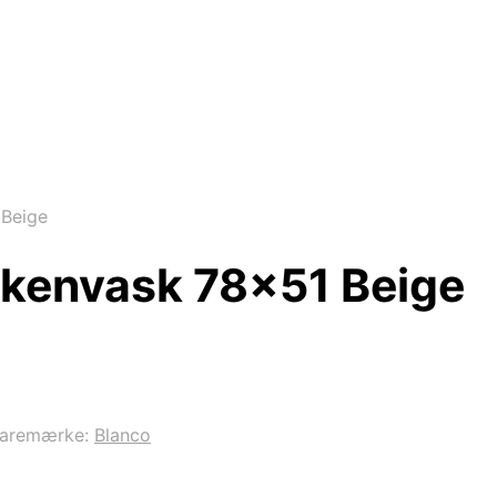
 Beige
økkenvask 78×51 Beige
aremærke:
Blanco