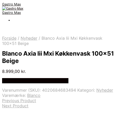
Gastro Max
Gastro Max
Forside
/
Nyheder
/
Blanco Axia Iii Mxi Køkkenvask
100×51 Beige
Blanco Axia Iii Mxi Køkkenvask 100×51
Beige
8.999,00
kr.
Bedste Pris Fundet på Price Index
Varenummer (SKU):
4020684683494
Kategori:
Nyheder
Varemærke:
Blanco
Previous Product
Next Product