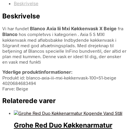
Beskrivelse
Beskrivelse
Vi har fundet
Blanco Axia Iii Mxi Køkkenvask X Beige
fra
Blanco
hos completvvs i kategorien
. Axia 5 S MXI
køkkenvask med afløbsbakke Indbydende køkkenvask i
Silgranit med god afsætningsplads. Med drejeknap til
betjening af Blancos specielle InFino bundventil, der altid er
plan med kummen. Denne vask er ideel til dig, der ønsker
en vask med funkti
Yderlige produktinformationer:
Produkt id: blanco-axia-iii-mxi-køkkenvask-100×51-beige
4020684683494
Farve: Beige
Relaterede varer
Grohe Red Duo Køkkenarmatur