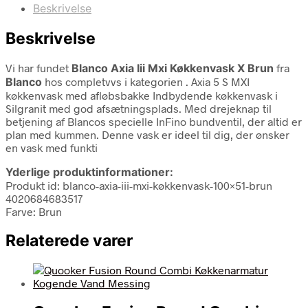
Beskrivelse
Beskrivelse
Vi har fundet
Blanco Axia Iii Mxi Køkkenvask X Brun
fra
Blanco
hos completvvs i kategorien
. Axia 5 S MXI
køkkenvask med afløbsbakke Indbydende køkkenvask i
Silgranit med god afsætningsplads. Med drejeknap til
betjening af Blancos specielle InFino bundventil, der altid er
plan med kummen. Denne vask er ideel til dig, der ønsker
en vask med funkti
Yderlige produktinformationer:
Produkt id: blanco-axia-iii-mxi-køkkenvask-100×51-brun
4020684683517
Farve: Brun
Relaterede varer