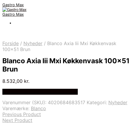
Gastro Max
Gastro Max
Forside
/
Nyheder
/
Blanco Axia Iii Mxi Køkkenvask
100×51 Brun
Blanco Axia Iii Mxi Køkkenvask 100×51
Brun
8.532,00
kr.
Bedste Pris Fundet på Price Index
Varenummer (SKU):
4020684683517
Kategori:
Nyheder
Varemærke:
Blanco
Previous Product
Next Product