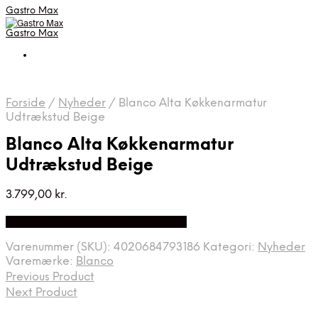
Gastro Max
Gastro Max
Forside
/
Nyheder
/
Blanco Alta Køkkenarmatur
Udtrækstud Beige
Blanco Alta Køkkenarmatur
Udtrækstud Beige
3.799,00
kr.
Bedste Pris Fundet på Price Index
Varenummer (SKU):
4020684793186
Kategori:
Nyheder
Varemærke:
Blanco
Previous Product
Next Product