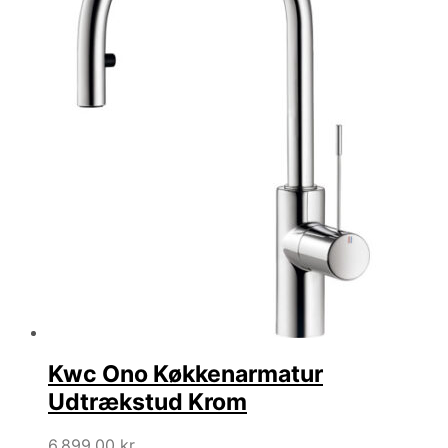
Kwc Ono Køkkenarmatur
Udtrækstud Krom
6.899,00
kr.