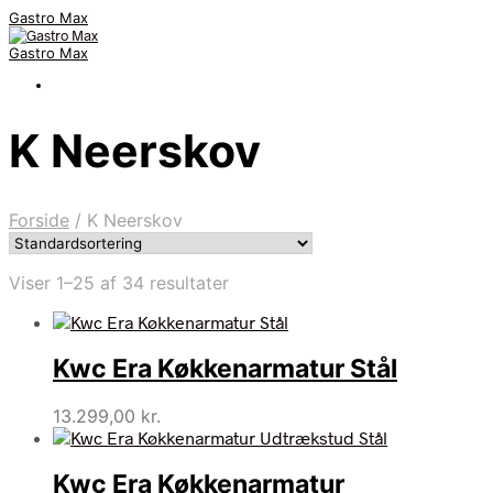
Gastro Max
Gastro Max
K Neerskov
Forside
/
K Neerskov
Viser 1–25 af 34 resultater
Kwc Era Køkkenarmatur Stål
13.299,00
kr.
Kwc Era Køkkenarmatur