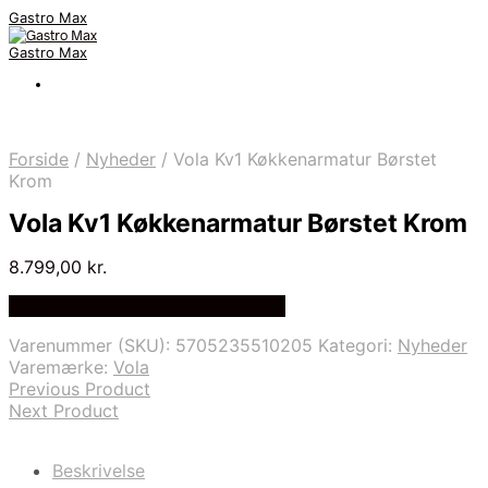
Gastro Max
Gastro Max
Forside
/
Nyheder
/
Vola Kv1 Køkkenarmatur Børstet
Krom
Vola Kv1 Køkkenarmatur Børstet Krom
8.799,00
kr.
Bedste Pris Fundet på Price Index
Varenummer (SKU):
5705235510205
Kategori:
Nyheder
Varemærke:
Vola
Previous Product
Next Product
Beskrivelse