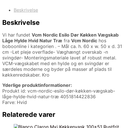
Beskrivelse
Beskrivelse
Vi har fundet
Vcm Nordic Esilo Dør Køkken Vægskab
Låge Hylde Hvid Natur Træ
fra
Vcm Nordic
hos
boboonline i kategorien
. – Mål ca. h. 60 x w. 50 x d. 31
cm -Let pleje overflade- Væghængt overskab -n
svingdør- Monteringsmateriale lavet af robust metal.
VCM-vægskabet med en hylde og en svingdør er
særdeles moderne og byder på masser af plads til
køkkenredskaber. Kro
Yderlige produktinformationer:
Produkt id: vcm-nordic-esilo-dør-køkken-vægskab-
låge-hylde-hvid-natur-træ 4051814422836
Farve: Hvid
Relaterede varer