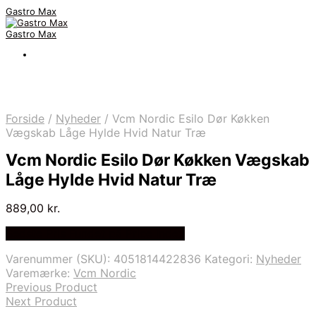
Gastro Max
Gastro Max
Forside
/
Nyheder
/
Vcm Nordic Esilo Dør Køkken
Vægskab Låge Hylde Hvid Natur Træ
Vcm Nordic Esilo Dør Køkken Vægskab
Låge Hylde Hvid Natur Træ
889,00
kr.
Bedste Pris Fundet på Price Index
Varenummer (SKU):
4051814422836
Kategori:
Nyheder
Varemærke:
Vcm Nordic
Previous Product
Next Product