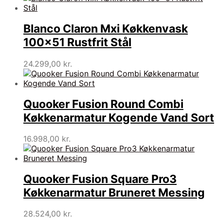
Blanco Claron Mxi Køkkenvask
100×51 Rustfrit Stål
24.299,00
kr.
Quooker Fusion Round Combi
Køkkenarmatur Kogende Vand Sort
16.998,00
kr.
Quooker Fusion Square Pro3
Køkkenarmatur Bruneret Messing
28.524,00
kr.