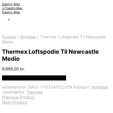
Gastro Max
Gastro Max
Forside
/
Nyheder
/
Thermex Loftspodie Til Newcastle
Medio
Thermex Loftspodie Til Newcastle
Medio
6.999,00
kr.
Bedste Pris Fundet på Price Index
Varenummer (SKU):
5703347522109
Kategori:
Nyheder
Varemærke:
Thermex
Previous Product
Next Product