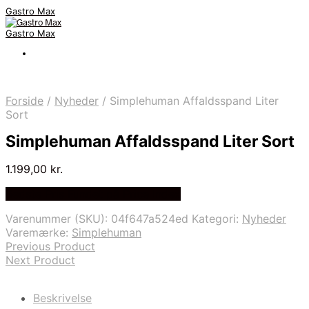
Gastro Max
Gastro Max
Forside
/
Nyheder
/
Simplehuman Affaldsspand Liter
Sort
Simplehuman Affaldsspand Liter Sort
1.199,00
kr.
Bedste Pris Fundet på Price Index
Varenummer (SKU):
04f647a524ed
Kategori:
Nyheder
Varemærke:
Simplehuman
Previous Product
Next Product
Beskrivelse