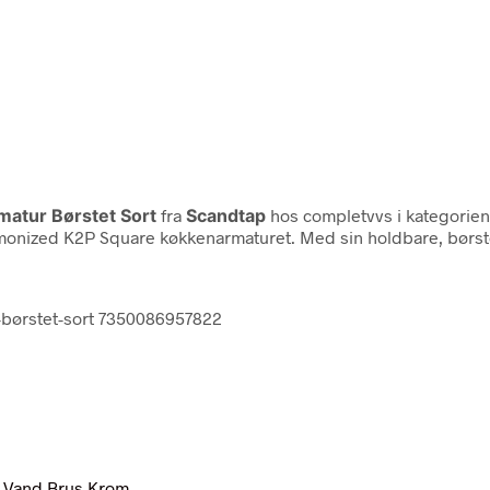
atur Børstet Sort
fra
Scandtap
hos completvvs i kategorie
onized K2P Square køkkenarmaturet. Med sin holdbare, børstede
-børstet-sort 7350086957822