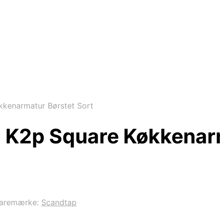
kenarmatur Børstet Sort
K2p Square Køkkenarm
aremærke:
Scandtap