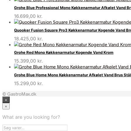
Grohe Blue Professional Mono Køkkenarmatur Afkølet Vand B
16.699,00
kr.
Quooker Fusion Square Pro3 Køkkenarmatur Kogende Vand Br
18.425,00
kr.
Grohe Red Mono Køkkenarmatur Kogende Vand Krom
15.399,00
kr.
Grohe Blue Home Mono Køkkenarmatur Afkølet Vand Brus Stå
15.299,00
kr.
© GastroMax.dk
×
×
What are you looking for?