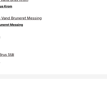
rus Krom
uneret Messing
l