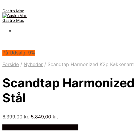
Gastro Max
Gastro Max
På Udsalg! 9%
Forside
/
Nyheder
/
Scandtap Harmonized K2p Køkkenarma
Scandtap Harmonized
Stål
Den
Den
6.399,00
kr.
5.849,00
kr.
oprindelige
aktuelle
Bedste Pris Fundet på Price Index
pris
pris