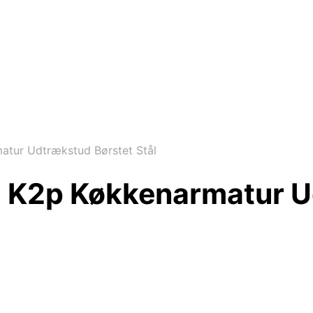
tur Udtrækstud Børstet Stål
 K2p Køkkenarmatur U