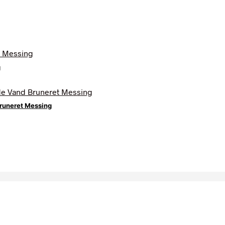
g
runeret Messing