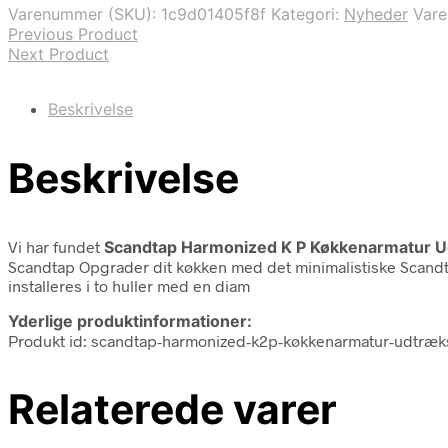
var:
er:
Varenummer (SKU):
1c9d01405f8f
Kategori:
Nyheder
Var
6.399,00 kr..
5.849,00 kr..
Previous Product
Next Product
Beskrivelse
Beskrivelse
Vi har fundet
Scandtap Harmonized K P Køkkenarmatur Ud
Scandtap Opgrader dit køkken med det minimalistiske Scandtap
installeres i to huller med en diam
Yderlige produktinformationer:
Produkt id: scandtap-harmonized-k2p-køkkenarmatur-udtræks
Relaterede varer