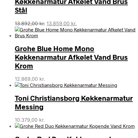
Køkkenarmatur Afkølet Vand Brus
Stål
Den
Den
13.892,00
kr.
13.859,00
kr.
oprindelige
aktuelle
pris
pris
var:
er:
Grohe Blue Home Mono
13.892,00 kr..
13.859,00 kr..
Køkkenarmatur Afkølet Vand Brus
Krom
12.869,00
kr.
Toni Christiansborg Køkkenarmatur
Messing
10.379,00
kr.