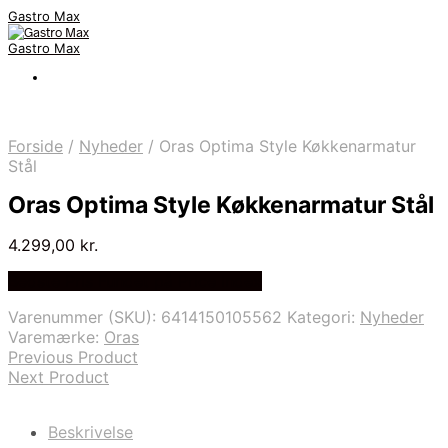
Gastro Max
Gastro Max
Forside
/
Nyheder
/
Oras Optima Style Køkkenarmatur
Stål
Oras Optima Style Køkkenarmatur Stål
4.299,00
kr.
Bedste Pris Fundet på Price Index
Varenummer (SKU):
6414150105562
Kategori:
Nyheder
Varemærke:
Oras
Previous Product
Next Product
Beskrivelse