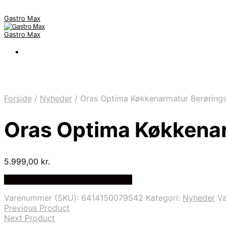
Gastro Max
Gastro Max
Forside
/
Nyheder
/
Oras Optima Køkkenarmatur Berørings
Oras Optima Køkkenar
5.999,00
kr.
Bedste Pris Fundet på Price Index
Varenummer (SKU):
6414150079542
Kategori:
Nyheder
V
Previous Product
Next Product