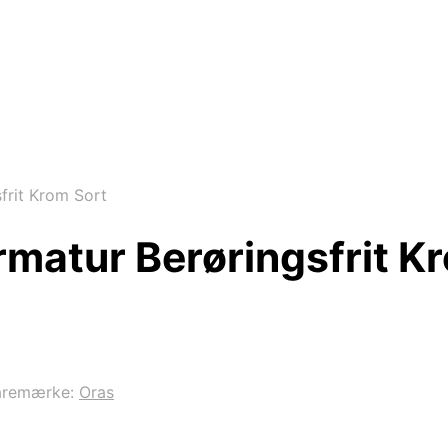
frit Krom Sort
matur Berøringsfrit K
aremærke:
Oras