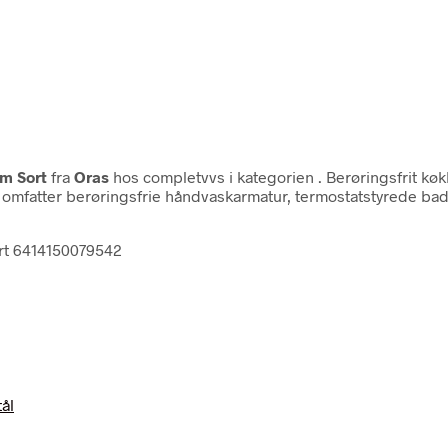
m Sort
fra
Oras
hos completvvs i kategorien
. Berøringsfrit k
rien omfatter berøringsfrie håndvaskarmatur, termostatstyrede 
ort 6414150079542