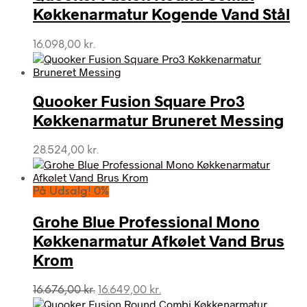
Køkkenarmatur Kogende Vand Stål
16.098,00
kr.
Quooker Fusion Square Pro3
Køkkenarmatur Bruneret Messing
28.524,00
kr.
På Udsalg! 0%
Grohe Blue Professional Mono
Køkkenarmatur Afkølet Vand Brus
Krom
Den
Den
16.676,00
kr.
16.649,00
kr.
oprindelige
aktuelle