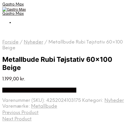
Gastro Max
Gastro Max
Forside
/
Nyheder
/
Metallbude Rubi Tøjstativ 60×100
Beige
Metallbude Rubi Tøjstativ 60×100
Beige
1.199,00
kr.
Bedste Pris Fundet på Price Index
Varenummer (SKU):
4252024103175
Kategori:
Nyheder
Varemærke:
Metallbude
Previous Product
Next Product