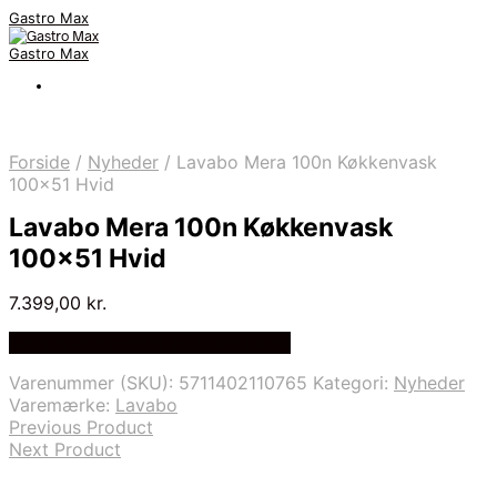
Gastro Max
Gastro Max
Forside
/
Nyheder
/
Lavabo Mera 100n Køkkenvask
100×51 Hvid
Lavabo Mera 100n Køkkenvask
100×51 Hvid
7.399,00
kr.
Bedste Pris Fundet på Price Index
Varenummer (SKU):
5711402110765
Kategori:
Nyheder
Varemærke:
Lavabo
Previous Product
Next Product