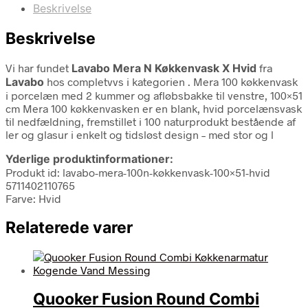
Beskrivelse
Beskrivelse
Vi har fundet
Lavabo Mera N Køkkenvask X Hvid
fra
Lavabo
hos completvvs i kategorien
. Mera 100 køkkenvask
i porcelæn med 2 kummer og afløbsbakke til venstre, 100×51
cm Mera 100 køkkenvasken er en blank, hvid porcelænsvask
til nedfældning, fremstillet i 100 naturprodukt bestående af
ler og glasur i enkelt og tidsløst design – med stor og l
Yderlige produktinformationer:
Produkt id: lavabo-mera-100n-køkkenvask-100×51-hvid
5711402110765
Farve: Hvid
Relaterede varer
Quooker Fusion Round Combi