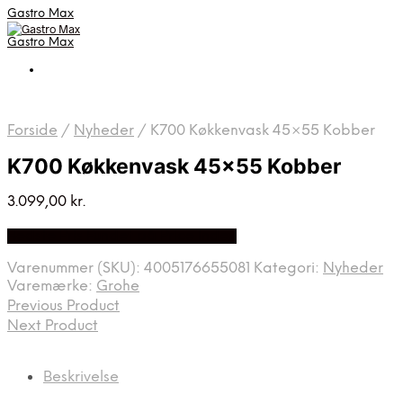
Gastro Max
Gastro Max
Forside
/
Nyheder
/
K700 Køkkenvask 45×55 Kobber
K700 Køkkenvask 45×55 Kobber
3.099,00
kr.
Bedste Pris Fundet på Price Index
Varenummer (SKU):
4005176655081
Kategori:
Nyheder
Varemærke:
Grohe
Previous Product
Next Product
Beskrivelse