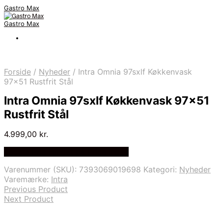
Gastro Max
Gastro Max
Forside
/
Nyheder
/
Intra Omnia 97sxlf Køkkenvask
97×51 Rustfrit Stål
Intra Omnia 97sxlf Køkkenvask 97×51
Rustfrit Stål
4.999,00
kr.
Bedste Pris Fundet på Price Index
Varenummer (SKU):
7393069019698
Kategori:
Nyheder
Varemærke:
Intra
Previous Product
Next Product