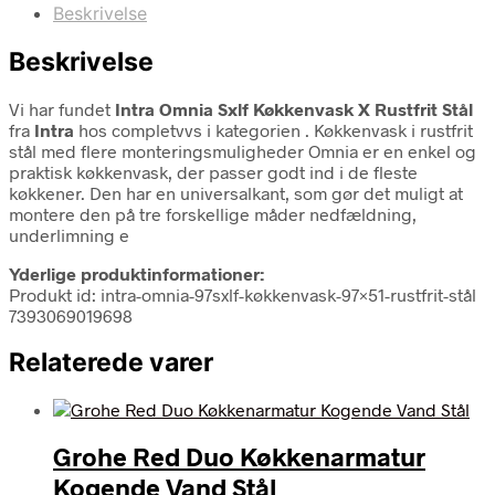
Beskrivelse
Beskrivelse
Vi har fundet
Intra Omnia Sxlf Køkkenvask X Rustfrit Stål
fra
Intra
hos completvvs i kategorien
. Køkkenvask i rustfrit
stål med flere monteringsmuligheder Omnia er en enkel og
praktisk køkkenvask, der passer godt ind i de fleste
køkkener. Den har en universalkant, som gør det muligt at
montere den på tre forskellige måder nedfældning,
underlimning e
Yderlige produktinformationer:
Produkt id: intra-omnia-97sxlf-køkkenvask-97×51-rustfrit-stål
7393069019698
Relaterede varer
Grohe Red Duo Køkkenarmatur
Kogende Vand Stål