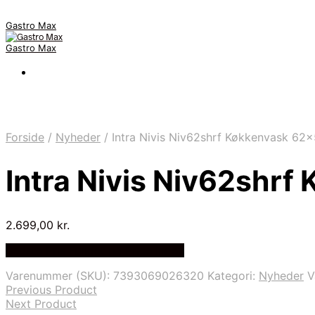
Gastro Max
Gastro Max
Forside
/
Nyheder
/
Intra Nivis Niv62shrf Køkkenvask 62×5
Intra Nivis Niv62shrf
2.699,00
kr.
Bedste Pris Fundet på Price Index
Varenummer (SKU):
7393069026320
Kategori:
Nyheder
V
Previous Product
Next Product