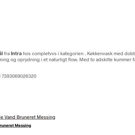
ål
fra
Intra
hos completvvs i kategorien
. Køkkenvask med dobbe
g og oprydning i et naturligt flow. Med to adskilte kummer får 
tål 7393069026320
runeret Messing