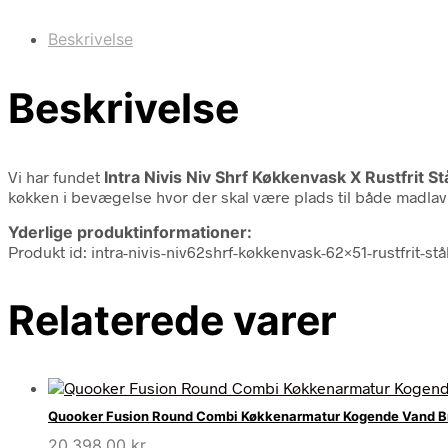
Beskrivelse
Beskrivelse
Vi har fundet
Intra Nivis Niv Shrf Køkkenvask X Rustfrit St
køkken i bevægelse hvor der skal være plads til både madlavnin
Yderlige produktinformationer:
Produkt id: intra-nivis-niv62shrf-køkkenvask-62×51-rustfrit-s
Relaterede varer
Quooker Fusion Round Combi Køkkenarmatur Kogende Vand B
20.398,00
kr.