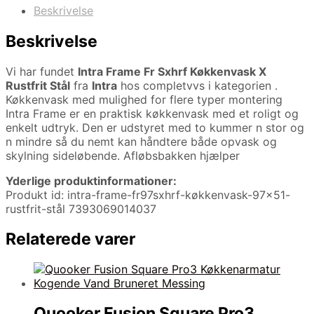
Beskrivelse
Beskrivelse
Vi har fundet
Intra Frame Fr Sxhrf Køkkenvask X
Rustfrit Stål
fra
Intra
hos completvvs i kategorien
.
Køkkenvask med mulighed for flere typer montering
Intra Frame er en praktisk køkkenvask med et roligt og
enkelt udtryk. Den er udstyret med to kummer n stor og
n mindre så du nemt kan håndtere både opvask og
skylning sideløbende. Afløbsbakken hjælper
Yderlige produktinformationer:
Produkt id: intra-frame-fr97sxhrf-køkkenvask-97×51-
rustfrit-stål 7393069014037
Relaterede varer
Quooker Fusion Square Pro3