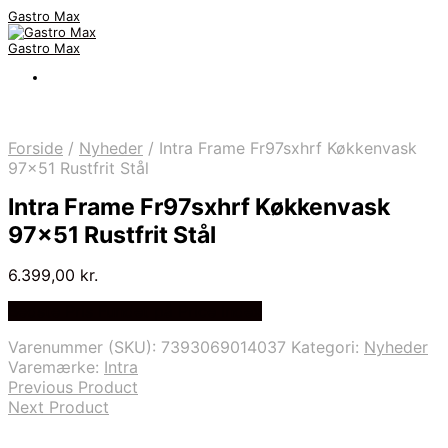
Gastro Max
Gastro Max
Forside
/
Nyheder
/
Intra Frame Fr97sxhrf Køkkenvask
97×51 Rustfrit Stål
Intra Frame Fr97sxhrf Køkkenvask
97×51 Rustfrit Stål
6.399,00
kr.
Bedste Pris Fundet på Price Index
Varenummer (SKU):
7393069014037
Kategori:
Nyheder
Varemærke:
Intra
Previous Product
Next Product