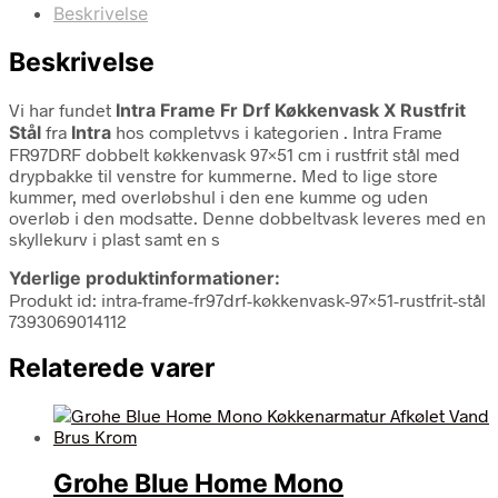
Beskrivelse
Beskrivelse
Vi har fundet
Intra Frame Fr Drf Køkkenvask X Rustfrit
Stål
fra
Intra
hos completvvs i kategorien
. Intra Frame
FR97DRF dobbelt køkkenvask 97×51 cm i rustfrit stål med
drypbakke til venstre for kummerne. Med to lige store
kummer, med overløbshul i den ene kumme og uden
overløb i den modsatte. Denne dobbeltvask leveres med en
skyllekurv i plast samt en s
Yderlige produktinformationer:
Produkt id: intra-frame-fr97drf-køkkenvask-97×51-rustfrit-stål
7393069014112
Relaterede varer
Grohe Blue Home Mono