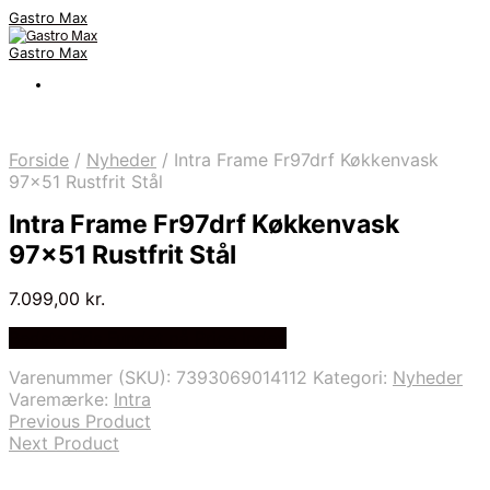
Gastro Max
Gastro Max
Forside
/
Nyheder
/
Intra Frame Fr97drf Køkkenvask
97×51 Rustfrit Stål
Intra Frame Fr97drf Køkkenvask
97×51 Rustfrit Stål
7.099,00
kr.
Bedste Pris Fundet på Price Index
Varenummer (SKU):
7393069014112
Kategori:
Nyheder
Varemærke:
Intra
Previous Product
Next Product