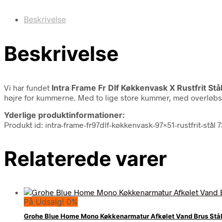
Beskrivelse
Beskrivelse
Vi har fundet
Intra Frame Fr Dlf Køkkenvask X Rustfrit Stå
højre for kummerne. Med to lige store kummer, med overløbs
Yderlige produktinformationer:
Produkt id: intra-frame-fr97dlf-køkkenvask-97×51-rustfrit-stå
Relaterede varer
På Udsalg! 0%
Grohe Blue Home Mono Køkkenarmatur Afkølet Vand Brus Stå