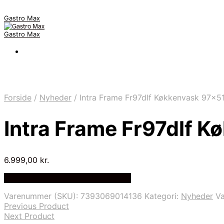
Gastro Max
Gastro Max
Forside
/
Nyheder
/
Intra Frame Fr97dlf Køkkenvask 97×51 
Intra Frame Fr97dlf K
6.999,00
kr.
Bedste Pris Fundet på Price Index
Varenummer (SKU):
7393069014136
Kategori:
Nyheder
V
Previous Product
Next Product