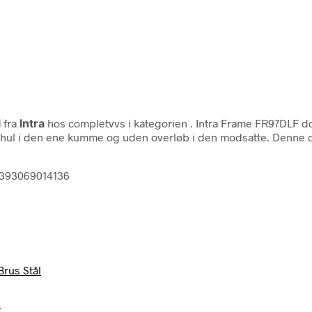
l
fra
Intra
hos completvvs i kategorien
. Intra Frame FR97DLF do
hul i den ene kumme og uden overløb i den modsatte. Denne d
l 7393069014136
l