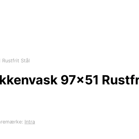
Rustfrit Stål
økkenvask 97×51 Rustfri
aremærke:
Intra