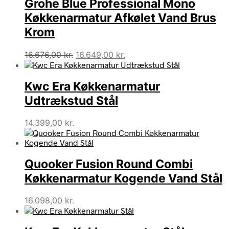
Grohe Blue Professional Mono
Køkkenarmatur Afkølet Vand Brus
Krom
Den
Den
16.676,00
kr.
16.649,00
kr.
oprindelige
aktuelle
pris
pris
Kwc Era Køkkenarmatur
var:
er:
16.676,00 kr..
16.649,00 kr..
Udtrækstud Stål
14.399,00
kr.
Quooker Fusion Round Combi
Køkkenarmatur Kogende Vand Stål
16.098,00
kr.