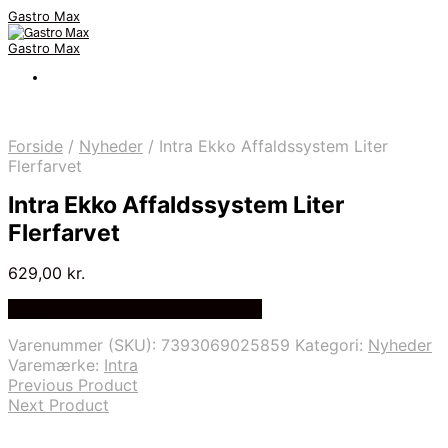
Gastro Max
Gastro Max
Forside
/
Nyheder
/
Intra Ekko Affaldssystem Liter
Flerfarvet
Intra Ekko Affaldssystem Liter
Flerfarvet
629,00
kr.
Bedste Pris Fundet på Price Index
Varenummer (SKU):
7393069025859
Kategori:
Nyheder
Varemærke:
Intra
Previous Product
Next Product