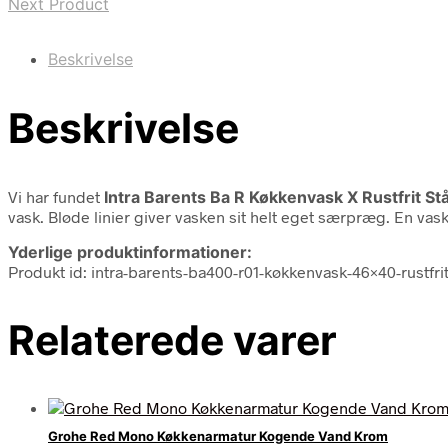
Next Product
Beskrivelse
Beskrivelse
Vi har fundet
Intra Barents Ba R Køkkenvask X Rustfrit Stå
vask. Bløde linier giver vasken sit helt eget særpræg. En va
Yderlige produktinformationer:
Produkt id: intra-barents-ba400-r01-køkkenvask-46×40-rustfri
Relaterede varer
Grohe Red Mono Køkkenarmatur Kogende Vand Krom