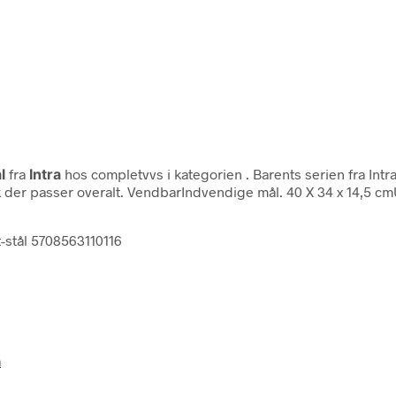
l
fra
Intra
hos completvvs i kategorien
. Barents serien fra Intr
sk der passer overalt. VendbarIndvendige mål. 40 X 34 x 14,5 
t-stål 5708563110116