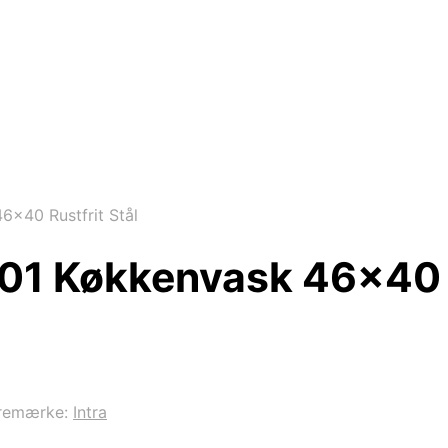
6×40 Rustfrit Stål
01 Køkkenvask 46×40 R
remærke:
Intra