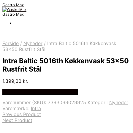
Gastro Max
Gastro Max
Forside
/
Nyheder
/
Intra Baltic 5016th Køkkenvask
53×50 Rustfrit Stål
Intra Baltic 5016th Køkkenvask 53×50
Rustfrit Stål
1.399,00
kr.
Bedste Pris Fundet på Price Index
Varenummer (SKU):
7393069029925
Kategori:
Nyheder
Varemærke:
Intra
Previous Product
Next Product