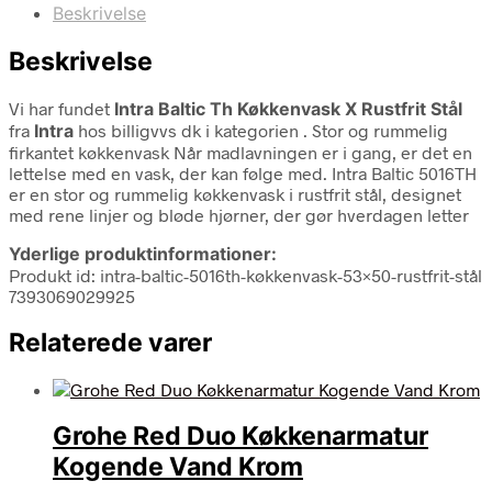
Beskrivelse
Beskrivelse
Vi har fundet
Intra Baltic Th Køkkenvask X Rustfrit Stål
fra
Intra
hos billigvvs dk i kategorien
. Stor og rummelig
firkantet køkkenvask Når madlavningen er i gang, er det en
lettelse med en vask, der kan følge med. Intra Baltic 5016TH
er en stor og rummelig køkkenvask i rustfrit stål, designet
med rene linjer og bløde hjørner, der gør hverdagen letter
Yderlige produktinformationer:
Produkt id: intra-baltic-5016th-køkkenvask-53×50-rustfrit-stål
7393069029925
Relaterede varer
Grohe Red Duo Køkkenarmatur
Kogende Vand Krom