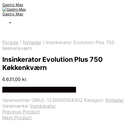
Gastro Max
Gastro Max
Forside
/
Nyheder
/
Insinkerator Evolution Plus 750
Køkkenkværn
Insinkerator Evolution Plus 750
Køkkenkværn
6.631,00
kr.
Bedste Pris Fundet på Price Index
Varenummer (SKU):
1230000104302
Kategori:
Nyheder
Varemærke:
Insinkerator
Previous Product
Next Product