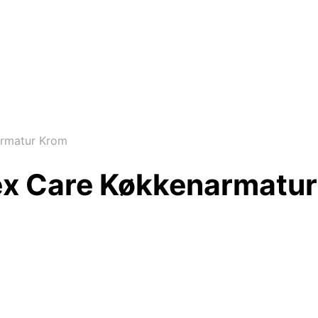
armatur Krom
lex Care Køkkenarmatu