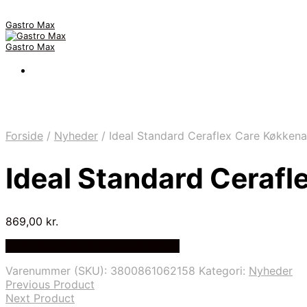
Gastro Max
Gastro Max
Forside
/
Nyheder
/
Ideal Standard Ceraflex Care Køkken
Ideal Standard Ceraf
869,00
kr.
Bedste Pris Fundet på Price Index
Varenummer (SKU):
3800861062158
Kategori:
Nyheder
Previous Product
Next Product