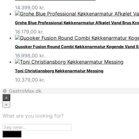
14.399,00
kr.
Grohe Blue Professional Køkkenarmatur Afkølet Vand Brus Kr
18.179,00
kr.
Quooker Fusion Round Combi Køkkenarmatur Kogende Vand S
16.998,00
kr.
Toni Christiansborg Køkkenarmatur Messing
10.379,00
kr.
© GastroMax.dk
×
×
What are you looking for?