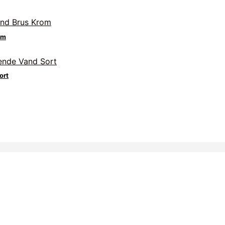
om
ort