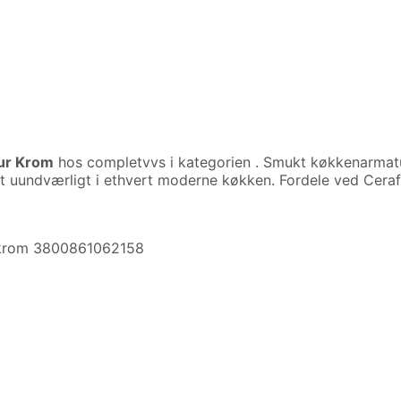
tur Krom
hos completvvs i kategorien
. Smukt køkkenarmatu
t uundværligt i ethvert moderne køkken. Fordele ved Ceraf
r-krom 3800861062158