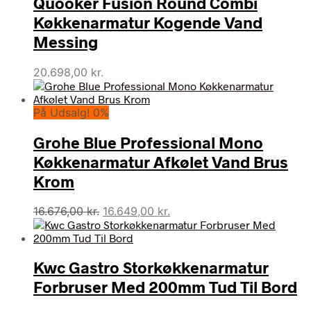
Quooker Fusion Round Combi
Køkkenarmatur Kogende Vand
Messing
20.698,00
kr.
På Udsalg! 0%
Grohe Blue Professional Mono
Køkkenarmatur Afkølet Vand Brus
Krom
Den
Den
16.676,00
kr.
16.649,00
kr.
oprindelige
aktuelle
pris
pris
var:
er:
Kwc Gastro Storkøkkenarmatur
16.676,00 kr..
16.649,00 kr..
Forbruser Med 200mm Tud Til Bord