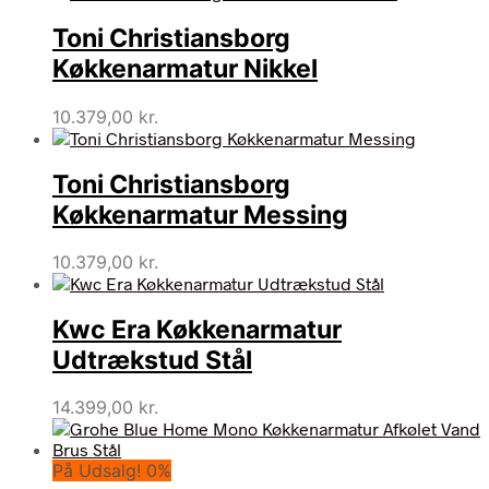
Toni Christiansborg
Køkkenarmatur Nikkel
10.379,00
kr.
Toni Christiansborg
Køkkenarmatur Messing
10.379,00
kr.
Kwc Era Køkkenarmatur
Udtrækstud Stål
14.399,00
kr.
På Udsalg! 0%