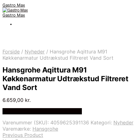
Gastro Max
Gastro Max
Forside
/
Nyheder
/
Hansgrohe Aqittura M91
Køkkenarmatur Udtrækstud Filtreret Vand Sort
Hansgrohe Aqittura M91
Køkkenarmatur Udtrækstud Filtreret
Vand Sort
6.659,00
kr.
Bedste Pris Fundet på Price Index
Varenummer (SKU):
4059625391136
Kategori:
Nyheder
Varemærke:
Hansgrohe
Previous Product