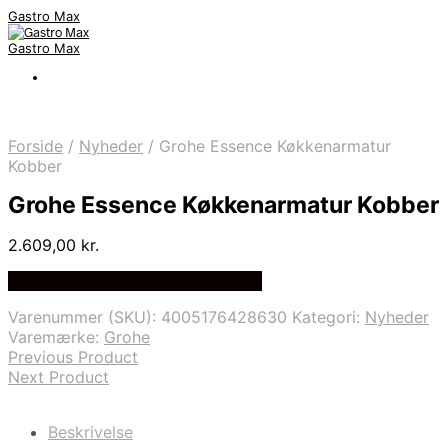
Gastro Max
Gastro Max
Forside
/
Nyheder
/
Grohe Essence Køkkenarmatur
Kobber
Grohe Essence Køkkenarmatur Kobber
2.609,00
kr.
Bedste Pris Fundet på Price Index
Varenummer (SKU):
4005176428630
Kategori:
Nyheder
Varemærke:
Grohe
Previous Product
Next Product
Beskrivelse