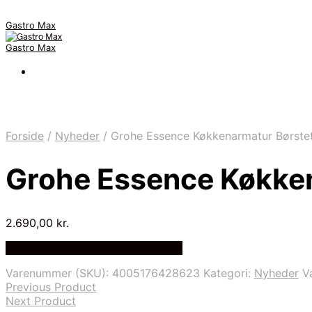
Gastro Max
Gastro Max
Forside
/
Nyheder
/
Grohe Essence Køkkenarmatur Børste
Grohe Essence Køkke
2.690,00
kr.
Bedste Pris Fundet på Price Index
Varenummer (SKU):
4005176428623
Kategori:
Nyheder
V
Previous Product
Next Product