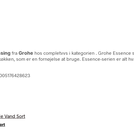
sing
fra
Grohe
hos completvvs i kategorien
. Grohe Essence 
 køkken, som er en fornøjelse at bruge. Essence-serien er alt 
4005176428623
ort