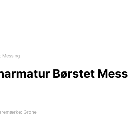
t Messing
narmatur Børstet Mess
aremærke:
Grohe