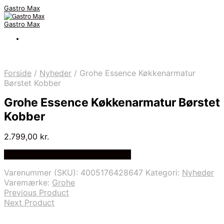
Gastro Max
Gastro Max
Forside
/
Nyheder
/
Grohe Essence Køkkenarmatur
Børstet Kobber
Grohe Essence Køkkenarmatur Børstet
Kobber
2.799,00
kr.
Bedste Pris Fundet på Price Index
Varenummer (SKU):
4005176428647
Kategori:
Nyheder
Varemærke:
Grohe
Previous Product
Next Product