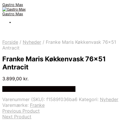
Gastro Max
Gastro Max
Forside
/
Nyheder
/
Franke Maris Køkkenvask 76×51
Antracit
Franke Maris Køkkenvask 76×51
Antracit
3.899,00
kr.
Bedste Pris Fundet på Price Index
Varenummer (SKU):
f1589f036ba6
Kategori:
Nyheder
Varemærke:
Franke
Previous Product
Next Product