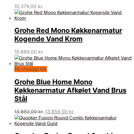
10.379,00
kr.
Grohe Red Mono Køkkenarmatur
Kogende Vand Krom
10.889,00
kr.
På Udsalg! 0%
Grohe Blue Home Mono
Køkkenarmatur Afkølet Vand Brus
Stål
Den
Den
13.892,00
kr.
13.859,00
kr.
oprindelige
aktuelle
pris
pris
var:
er: