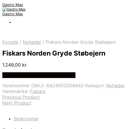
Gastro Max
Gastro Max
Forside
/
Nyheder
/
Fiskars Norden Gryde Støbejern
Fiskars Norden Gryde Støbejern
1.249,00
kr.
Bedste Pris Fundet på Price Index
Varenummer (SKU):
6424002008842
Kategori:
Nyheder
Varemærke:
Fiskars
Previous Product
Next Product
Beskrivelse