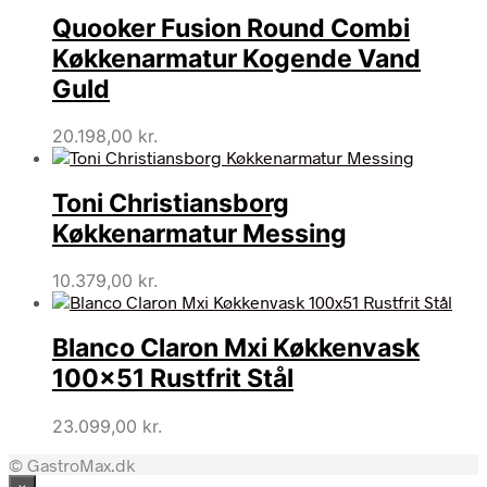
Quooker Fusion Round Combi
Køkkenarmatur Kogende Vand
Guld
20.198,00
kr.
Toni Christiansborg
Køkkenarmatur Messing
10.379,00
kr.
Blanco Claron Mxi Køkkenvask
100×51 Rustfrit Stål
23.099,00
kr.
© GastroMax.dk
×