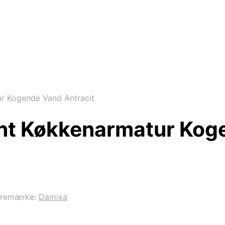
ur Kogende Vand Antracit
ant Køkkenarmatur Kog
aremærke:
Damixa