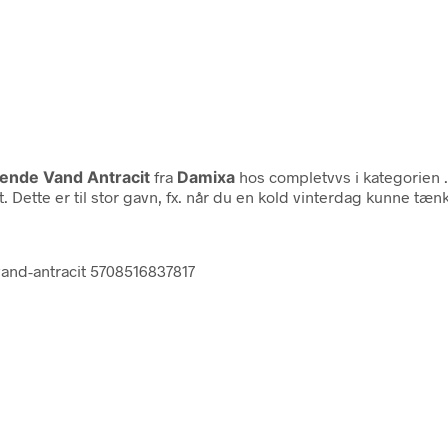
ende Vand Antracit
fra
Damixa
hos completvvs i kategorien
ette er til stor gavn, fx. når du en kold vinterdag kunne tænke
vand-antracit 5708516837817