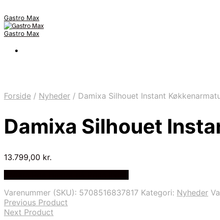
Gastro Max
Gastro Max
Forside
/
Nyheder
/
Damixa Silhouet Instant Køkkenarmat
Damixa Silhouet Inst
13.799,00
kr.
Bedste Pris Fundet på Price Index
Varenummer (SKU):
5708516837817
Kategori:
Nyheder
V
Previous Product
Next Product