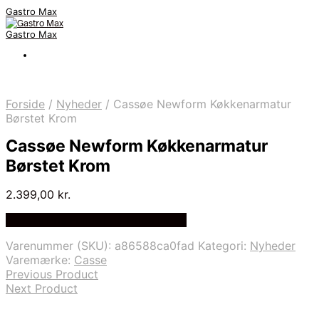
Gastro Max
Gastro Max
Forside
/
Nyheder
/
Cassøe Newform Køkkenarmatur
Børstet Krom
Cassøe Newform Køkkenarmatur
Børstet Krom
2.399,00
kr.
Bedste Pris Fundet på Price Index
Varenummer (SKU):
a86588ca0fad
Kategori:
Nyheder
Varemærke:
Casse
Previous Product
Next Product