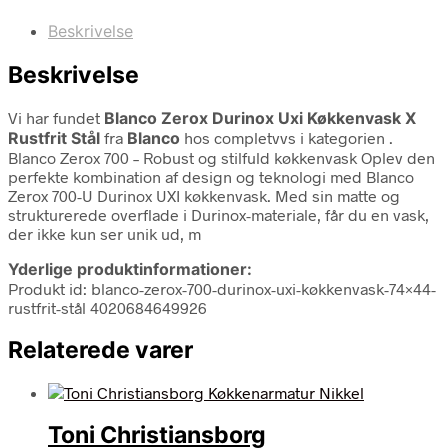
Beskrivelse
Beskrivelse
Vi har fundet
Blanco Zerox Durinox Uxi Køkkenvask X
Rustfrit Stål
fra
Blanco
hos completvvs i kategorien
.
Blanco Zerox 700 – Robust og stilfuld køkkenvask Oplev den
perfekte kombination af design og teknologi med Blanco
Zerox 700-U Durinox UXI køkkenvask. Med sin matte og
strukturerede overflade i Durinox-materiale, får du en vask,
der ikke kun ser unik ud, m
Yderlige produktinformationer:
Produkt id: blanco-zerox-700-durinox-uxi-køkkenvask-74×44-
rustfrit-stål 4020684649926
Relaterede varer
Toni Christiansborg