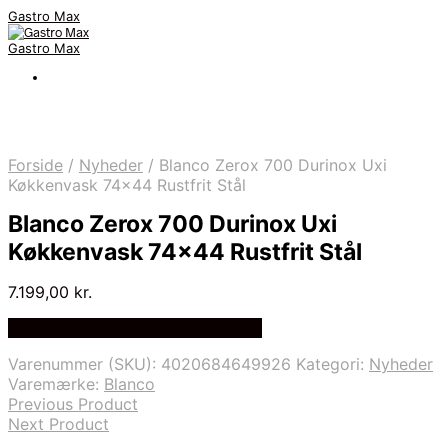
Gastro Max
Gastro Max
Forside
/
Nyheder
/
Blanco Zerox 700 Durinox Uxi
Køkkenvask 74×44 Rustfrit Stål
Blanco Zerox 700 Durinox Uxi
Køkkenvask 74×44 Rustfrit Stål
7.199,00
kr.
Bedste Pris Fundet på Price Index
Varenummer (SKU):
4020684649926
Kategori:
Nyheder
Varemærke:
Blanco
Previous Product
Next Product