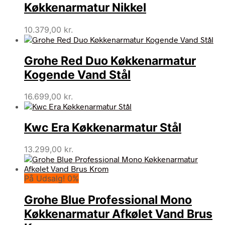
Køkkenarmatur Nikkel
10.379,00
kr.
Grohe Red Duo Køkkenarmatur
Kogende Vand Stål
16.699,00
kr.
Kwc Era Køkkenarmatur Stål
13.299,00
kr.
På Udsalg! 0%
Grohe Blue Professional Mono
Køkkenarmatur Afkølet Vand Brus