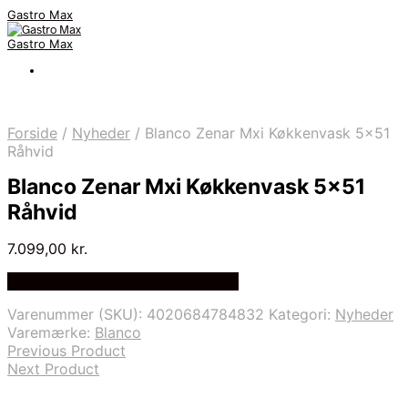
Gastro Max
Gastro Max
Forside
/
Nyheder
/
Blanco Zenar Mxi Køkkenvask 5×51
Råhvid
Blanco Zenar Mxi Køkkenvask 5×51
Råhvid
7.099,00
kr.
Bedste Pris Fundet på Price Index
Varenummer (SKU):
4020684784832
Kategori:
Nyheder
Varemærke:
Blanco
Previous Product
Next Product