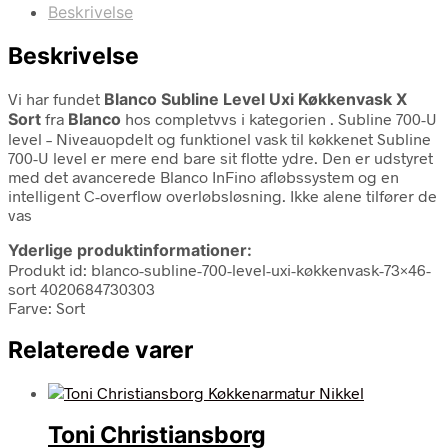
Beskrivelse
Beskrivelse
Vi har fundet
Blanco Subline Level Uxi Køkkenvask X
Sort
fra
Blanco
hos completvvs i kategorien
. Subline 700-U
level – Niveauopdelt og funktionel vask til køkkenet Subline
700-U level er mere end bare sit flotte ydre. Den er udstyret
med det avancerede Blanco InFino afløbssystem og en
intelligent C-overflow overløbsløsning. Ikke alene tilfører de
vas
Yderlige produktinformationer:
Produkt id: blanco-subline-700-level-uxi-køkkenvask-73×46-
sort 4020684730303
Farve: Sort
Relaterede varer
Toni Christiansborg