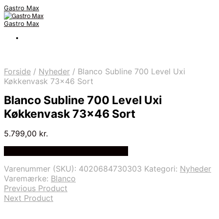
Gastro Max
Gastro Max
Forside
/
Nyheder
/
Blanco Subline 700 Level Uxi
Køkkenvask 73×46 Sort
Blanco Subline 700 Level Uxi
Køkkenvask 73×46 Sort
5.799,00
kr.
Bedste Pris Fundet på Price Index
Varenummer (SKU):
4020684730303
Kategori:
Nyheder
Varemærke:
Blanco
Previous Product
Next Product